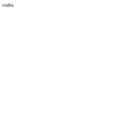
codes