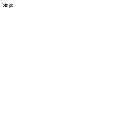
bingo